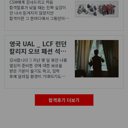
파운데이션 (CSM_
CSM에게 감사드리고 처음
Foundation
합격발표가 났을 때는 진짜 실감이
안 나서 믿겨지지 않았지만
Fashion & Textiles
합격이란 그 한마디에서 그동안의
pathway) 합격 후기
고생했던 것들을 생각할 틈도 없이
신나했던 거 같아요 점점 시간이
지날 수록 진짜로 영국을 가는게
실감 날 수록 그동안의 노력과
영국 UAL _ LCF 런던
고생했던 것들이 뿌듯함과
칼리지 오브 패션 석사
행복으로 돌아오는 거 같아요
그래도 아직은 제가 이 글을 쓰고
패션마케팅 (MA
감사합니다 :) 지난 몇 달 동안 나름
있는 것도 조금은 신기하네요
Global Fashion
열심히 준비한 것에 대한 보상을
합격이라고 끝이 아닌 새로운
받은 기분이 들기도 하고, 입학
Retailing / MA
시작이란 생각으로 더
후에 달라질 환경이 기대되기도
발전하겠습니다.
Strategic Fashion
합니다. 인터뷰 오퍼 메일을 받았던
Marketing) 합격
순간과 최종 오퍼 메일을 받았던
순간이 가장 기억에 남네요. 하지만
후기
무엇보다 이제 시작이라고
합격후기 더보기
생각하기 때문에 강한 동기부여를
느끼고 있습니다!