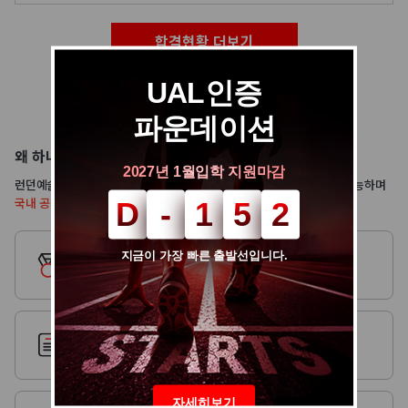
2026
이OO
(UAL) London College of Communication(LCC), University of the Arts London
2026
조OO
(UAL) London College of Communication(LCC), University of the Arts London
합격현황 더보기
2026
김OO
(UAL) Camberwell College of Arts, University of the Arts London
2026
박OO
(UAL) University of the Arts London
UAL인증
2026
유OO
(UAL) London College of Communication(LCC), University of the Arts London
2026
김OO
(UAL) Chelsea College of Arts, University of the Arts London
파운데이션
왜 하나에듀케이션을 선택해야만 할까요?
2027년 1월입학 지원마감
런던예술대학교(UAL)는 세계 38개 공식 입학 지원처를 통하여 지원 가능하며
국내 공식 입학 지원처는 오직 하나에듀케이션 뿐입니다!
D
-
1
5
2
국내 유일 런던예술대학원(UAL)
지금이 가장 빠른 출발선입니다.
공식 입학 지원처
100여회가 넘는
UAL 입학심사회 주관
자세히보기