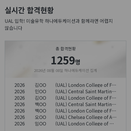
실시간 합격현황
UAL 입학! 미술유학 하나에듀케이션과 함께라면 어렵지
않습니다
총 합격현황
1259
명
2026년 08월 08일 하나에듀케이션 집계
2026
남OO
(UAL) London College of Fashion(LCF), University of the Arts London
2026
김OO
(UAL) London College of Fashion(LCF), University of the Arts London
2026
민OO
(UAL) Central Saint Martins(CSM), University of the Arts London
2026
김OO
(UAL) London College of Fashion(LCF), University of the Arts London
2026
백OO
(UAL) Central Saint Martins(CSM), University of the Arts London
2026
백OO
(UAL) London College of Fashion(LCF), University of the Arts London
2026
오OO
(UAL) Chelsea College of Arts, University of the Arts London
2026
임OO
(UAL) London College of Communication(LCC), University of the Arts London
2026
박OO
(UAL) Creative Computing Institute