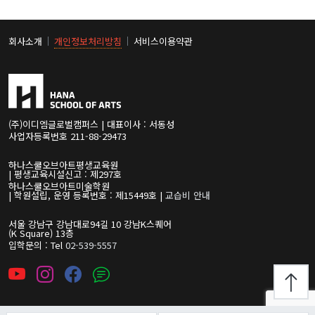
회사소개
개인정보처리방침
서비스이용약관
(주)이디엠글로벌캠퍼스 | 대표이사 : 서동성
사업자등록번호 211-88-29473
하나스쿨오브아트평생교육원
| 평생교육시설신고 : 제297호
하나스쿨오브아트미술학원
| 학원설립, 운영 등록번호 : 제15449호 |
교습비 안내
서울 강남구 강남대로94길 10 강남K스퀘어
(K Square) 13층
입학문의 : Tel
02-539-5557