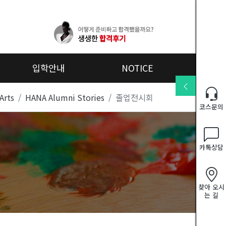
입학안내
NOTICE
입학안내
공지사
지원서류
항
Arts
HANA Alumni Stories
졸업전시회
언론보
코스문의
도
주말 강
좌 리스
카톡상담
트
주말 강
좌 후기
찾아 오시
는 길
유튜브