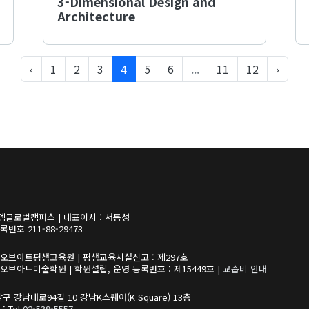
3-Dimensional Design and
Architecture
‹
1
2
3
4
5
6
...
11
12
›
엠글로벌캠퍼스 | 대표이사 : 서동성
번호 211-88-29473
쿨오브아트평생교육원
| 평생교육시설신고 : 제297호
쿨오브아트미술학원
| 학원설립, 운영 등록번호 : 제15449호 |
교습비 안내
남구 강남대로94길 10 강남K스퀘어
(K Square) 13층
: Tel
02-539-5557