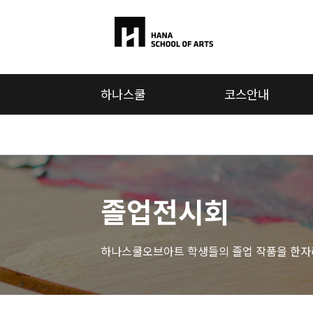
하나스쿨
하나스쿨
코스안내
하나스쿨
단독 혜
Why
택
UAL
파운데이
교수진
션
캠퍼스
프리파운
졸업전시회
현지소식
데이션
찾아오시
BA
는 길
Folio
하나스쿨오브아트 학생들의 졸업 작품을 한자
Plus
주말강좌