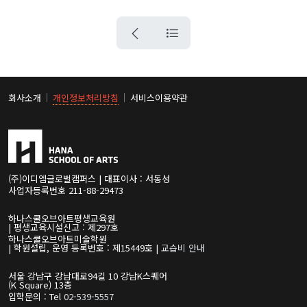
회사소개
개인정보처리방침
서비스이용약관
(주)이디엠글로벌캠퍼스 | 대표이사 : 서동성
사업자등록번호 211-88-29473
하나스쿨오브아트평생교육원
| 평생교육시설신고 : 제297호
하나스쿨오브아트미술학원
| 학원설립, 운영 등록번호 : 제15449호 |
교습비 안내
서울 강남구 강남대로94길 10 강남K스퀘어
(K Square) 13층
입학문의 : Tel
02-539-5557